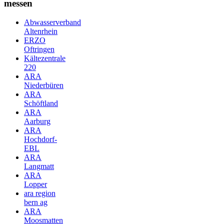
messen
Abwasserverband
Altenrhein
ERZO
Oftringen
Kältezentrale
220
ARA
Niederbüren
ARA
Schöftland
ARA
Aarburg
ARA
Hochdorf-
EBL
ARA
Langmatt
ARA
Lopper
ara region
bern ag
ARA
Moosmatten