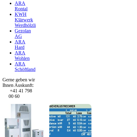
ARA
Rontal
KWH
Klärwerk
Werdhölzli
Gezolan
AG
ARA
Hard
ARA
Wohlen
ARA
Schöftland
Gerne geben wir
Ihnen Auskunft:
+41 41 798
00 60