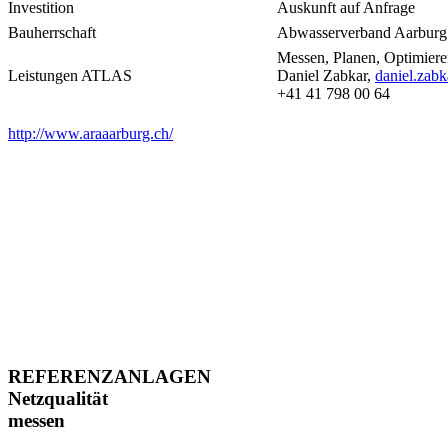
Investition
Auskunft auf Anfrage
Bauherrschaft
Abwasserverband Aarburg
Messen, Planen, Optimier
Leistungen ATLAS
Daniel Zabkar,
daniel.zab
+41 41 798 00 64
http://www.araaarburg.ch/
REFERENZANLAGEN
Netzqualität
messen