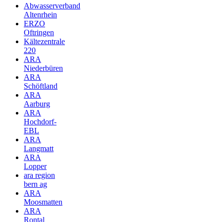
Abwasserverband
Altenrhein
ERZO
Oftringen
Kältezentrale
220
ARA
Niederbüren
ARA
Schöftland
ARA
Aarburg
ARA
Hochdorf-
EBL
ARA
Langmatt
ARA
Lopper
ara region
bern ag
ARA
Moosmatten
ARA
Rontal