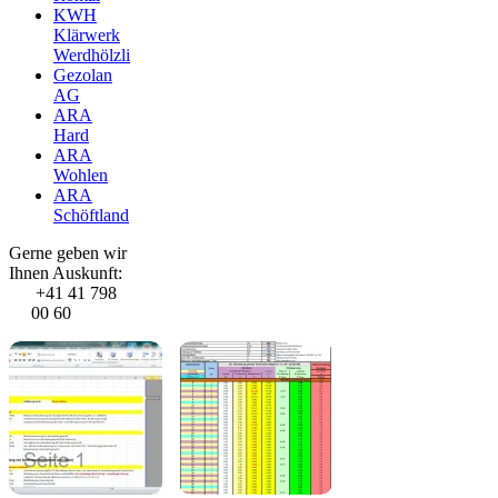
KWH
Klärwerk
Werdhölzli
Gezolan
AG
ARA
Hard
ARA
Wohlen
ARA
Schöftland
Gerne geben wir
Ihnen Auskunft:
+41 41 798
00 60