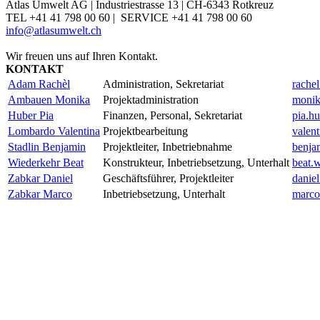
Atlas Umwelt AG | Industriestrasse 13 | CH-6343 Rotkreuz
TEL +41 41 798 00 60 | SERVICE +41 41 798 00 60
info@atlasumwelt.ch
Wir freuen uns auf Ihren Kontakt.
KONTAKT
Adam Rachèl
Administration, Sekretariat
rache
Ambauen Monika
Projektadministration
monik
Huber Pia
Finanzen, Personal, Sekretariat
pia.h
Lombardo Valentina
Projektbearbeitung
valen
Stadlin Benjamin
Projektleiter, Inbetriebnahme
benja
Wiederkehr Beat
Konstrukteur, Inbetriebsetzung, Unterhalt
beat.
Zabkar Daniel
Geschäftsführer, Projektleiter
danie
Zabkar Marco
Inbetriebsetzung, Unterhalt
marco