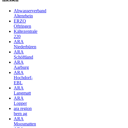
Abwasserverband
Altenrhein
ERZO
Oftringen
Kältezentrale
220
ARA
Niederbüren
ARA
Schöftland
ARA
Aarburg
ARA
Hochdorf-
EBL
ARA
Langmatt
ARA
Lopper
ara region
bern ag
ARA
Moosmatten