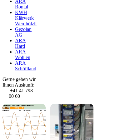
ARA
Rontal
KWH
Klärwerk
Werdhölzli
Gezolan
AG
ARA
Hard
ARA
Wohlen
ARA
Schöftland
Gerne geben wir
Ihnen Auskunft:
+41 41 798
00 60