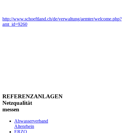
http://www.schoeftland.ch/de/verwaltung/aemter/welcome.php?
amt_id=9260
REFERENZANLAGEN
Netzqualität
messen
Abwasserverband
Altenrhein
ERZO