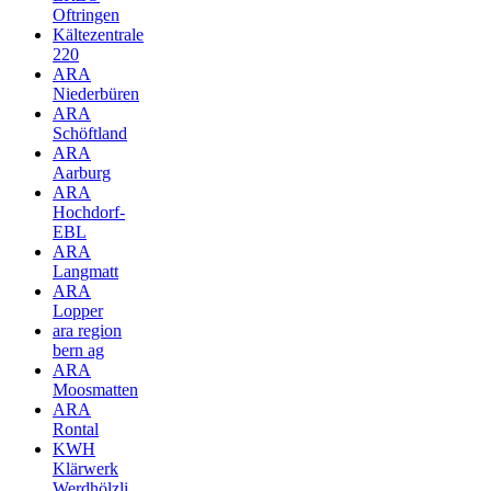
Oftringen
Kältezentrale
220
ARA
Niederbüren
ARA
Schöftland
ARA
Aarburg
ARA
Hochdorf-
EBL
ARA
Langmatt
ARA
Lopper
ara region
bern ag
ARA
Moosmatten
ARA
Rontal
KWH
Klärwerk
Werdhölzli