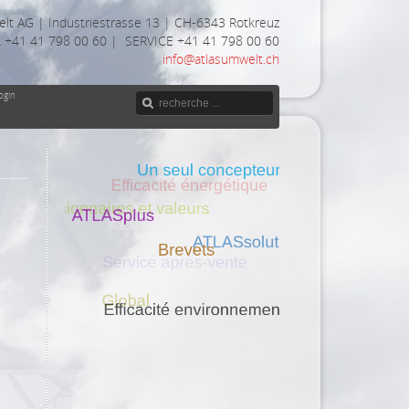
lt AG | Industriestrasse 13 | CH-6343 Rotkreuz
 +41 41 798 00 60 | SERVICE +41 41 798 00 60
info@atlasumwelt.ch
login