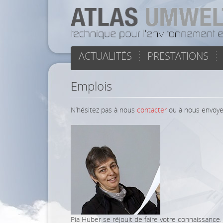
ACTUALITÉS
PRESTATIONS
Emplois
N’hésitez pas à nous
contacter
ou à nous envoye
Pia Huber se réjouit de faire votre connaissance.