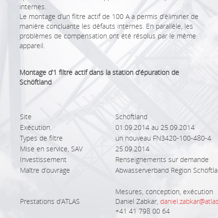
internes.
Le montage d’un filtre actif de 100 A a permis d’éliminer de
manière concluante les défauts internes. En parallèle, les
problèmes de compensation ont été résolus par le même
appareil.
Montage d’1 filtre actif dans la station d’épuration de
Schöftland
Site
Schöftland
Exécution
01.09.2014 au 25.09.2014
Types de filtre
un nouveau FN3420-100-480-4
Mise en service, SAV
25.09.2014
Investissement
Renseignements sur demande
Maître d’ouvrage
Abwasserverband Region Schöftl
Mesures, conception, exécution
Prestations d’ATLAS
Daniel Zabkar,
daniel.zabkar@atla
+41 41 798 00 64